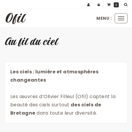
Panneau de gestion des cookies
0
MENU :
Ouvr
le
men
Au fil du ciel
Les ciels : lumière et atmosphères
changeantes
Les œuvres d’Olivier Filleul (Ofil) captent la
beauté des ciels surtout
des ciels de
Bretagne
dans toute leur diversité.